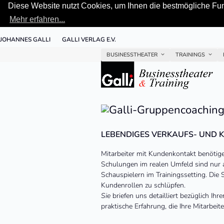
Diese Website nutzt Cookies, um Ihnen die bestmögliche Funk
Mehr erfahren...
Skip
JOHANNES GALLI
GALLI VERLAG E.V.
to
content
BUSINESSTHEATER
TRAININGS
LEBENDIGES VERKAUFS- UND 
Mitarbeiter mit Kundenkontakt benötig
Schulungen im realen Umfeld sind nur a
Schauspielern im Trainingssetting. Die Sp
Kundenrollen zu schlüpfen.
Sie
briefen uns detailliert bezüglich Ihr
praktische Erfahrung, die Ihre Mitarbeit