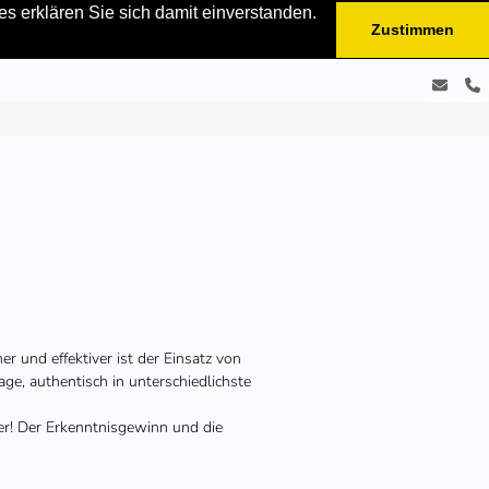
s erklären Sie sich damit einverstanden.
Zustimmen
E-
Te
Mail
 und effektiver ist der Einsatz von
Lage, authentisch in unterschiedlichste
er! Der Erkenntnisgewinn und die