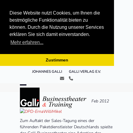
Diese Website nutzt Cookies, um Ihnen die
bestmögliche Funktionalität bieten zu
können. Durch die Nutzung unserer Services
erklären Sie sich damit einverstanden.
Mehr erfahren...
Zustimmen
Skip
JOHANNES GALLI
GALLI VERLAG E.V.
to
E-
Telefon
content
Mail
Open
Close
mobile
mobile
Feb 2012
menu
menu
Zum Auftakt der Sales-Tagung eines der
führenden Paketdienstleister Deutschlands spielte