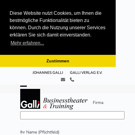
Diese Website nutzt Cookies, um Ihnen die
bestmögliche Funktionalität bieten zu
können. Durch die Nutzung unserer Services
erklären Sie sich damit einverstanden.
Mehr erfahren...
Zustimmen
Skip
JOHANNES GALLI
GALLI VERLAG E.V.
to
E-
Telefon
content
Mail
Open
Close
mobile
mobile
Firma
menu
menu
Bitte
Ihr Name (Pflichtfeld)
lasse