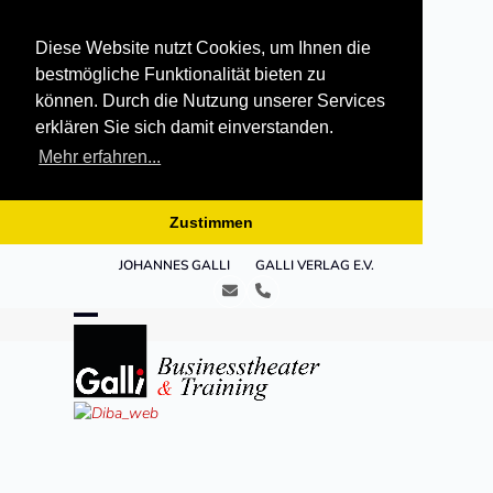
Diese Website nutzt Cookies, um Ihnen die
bestmögliche Funktionalität bieten zu
können. Durch die Nutzung unserer Services
erklären Sie sich damit einverstanden.
Mehr erfahren...
Zustimmen
Skip
JOHANNES GALLI
GALLI VERLAG E.V.
to
E-
Telefon
content
Mail
Open
Close
mobile
mobile
menu
menu